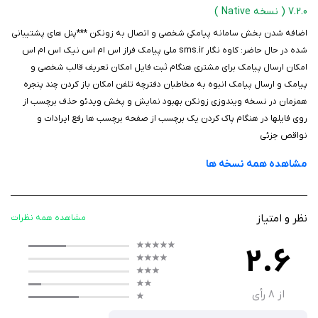
بنگاهتان را به برنامه اضافه کرده و بر فعالیت‌های آنها نظارت کنید.
7.2.0
( نسخه Native )
سرعت و قدرت: مدیریت هزاران فایل بدون نیاز به کاغذ و دسترسی آسان
اضافه شدن بخش سامانه پیامکی شخصی و اتصال به زونکن ***پنل های پشتیبانی
به اطلاعات حتی از روی تخت خواب.
شده در حال حاضر: کاوه نگار sms.ir ملی پیامک فراز اس ام اس نیک اس ام اس
پشتیبانی رایگان: پشتیبانی زونکن همیشه رایگان است و می‌توانید از
امکان ارسال پیامک برای مشتری هنگام ثبت فایل امکان تعریف قالب شخصی و
طریق تلفن یا چت با تیم پشتیبانی در ارتباط باشید.
پیامک و ارسال پیامک انبوه به مخاطبان دفترچه تلفن امکان باز کردن چند پنجره
دسته‌بندی حرفه‌ای: فایل‌های خود را با پارامترهای مختلف دسته‌بندی
همزمان در نسخه ویندوزی زونکن بهبود نمایش و پخش ویدئو حذف برچسب از
کنید تا به راحتی به آنها دسترسی داشته باشید.
روی فایلها در هنگام پاک کردن یک برچسب از صفحه برچسب ها رفع ایرادات و
خروجی اکسل: در صورت نیاز، می‌توانید فایل‌های خود را با فرمت اکسل
نواقص جزئی
خروجی بگیرید.
مشاهده همه نسخه ها
تطبیق فایل ملکی و متقاضی: زونکن فایل‌های متقاضیان را به فایل‌های
ملکی متناسب متصل می‌کند.
ثبت موقعیت مکانی: پس از ثبت هر فایل، می‌توانید لوکیشن آن را روی
نظر و امتیاز
مشاهده همه نظرات
نقشه زونکن مشخص کنید.
اضافه کردن تصویر: امکان افزودن تصاویر هر ملک به فایل مربوطه
2.6
وجود دارد.
اشتراک‌گذاری آسان: فایل‌های خود را از طریق شبکه‌های اجتماعی به
از
8
رأی
اشتراک بگذارید.