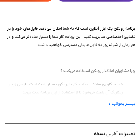
برنامه زونکن یک ابزار آنلاین است که به شما امکان می‌دهد فایل‌های خود را در
فضایی اختصاصی مدیریت کنید. این برنامه کار شما را بسیار ساده‌تر می‌کند و در
هر زمان از شبانه‌روز به فایل‌هایتان دسترسی خواهید داشت.
چرا مشاوران املاک از زونکن استفاده می‌کنند؟
محیط کاربری ساده و جذاب: کار با زونکن بسیار راحت است. طراحی زیبا و
رنگارنگ آن باعث می‌شود تا از استفاده از این برنامه لذت ببرید.
امنیت بالا: فایل‌های شما در امان هستند و حتی اگر گوشی یا کامپیوترتان
بیشتر بخوانید
گم شود یا خراب شود، نگران از دست رفتن اطلاعات خود نباشید.
همگام‌سازی آسان: می‌توانید به‌طور همزمان از زونکن در موبایل، آیپد و
کامپیوتر خود استفاده کنید.
شبکه‌سازی: ویژگی «بنگاه من» به شما این امکان را می‌دهد که کارکنان
تغییرات آخرین نسخه