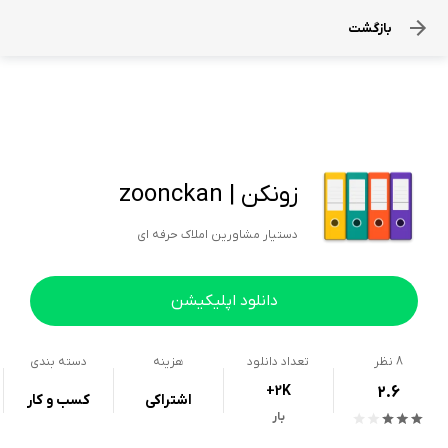
بازگشت
زونکن | zoonckan
دستیار مشاورین املاک حرفه ای
دانلود اپلیکیشن
8
نظر
تعداد دانلود
هزینه
دسته بندی
+2K
2.6
اشتراکی
کسب و کار
بار