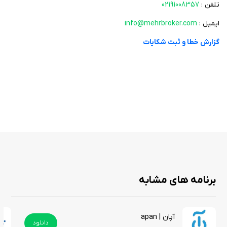
تلفن :
02191008357
وضعیت سرمایه‌گذاری خود داشته باشند.
ایمیل :
info@mehrbroker.com
علاوه بر این، روبوتریدر امکاناتی مانند مشاهده سوابق سود و زیان
پورتفو، نمودار تکنیکال نمادها، فیلتر پیام‌های ناظر و اطلاعیه‌های کدال
گزارش خطا و ثبت شکایات
را نیز فراهم کرده است. این امکانات به کاربران کمک می‌کند تا تحلیل‌های
دقیقی از بازار داشته باشند و تصمیمات بهتری در زمینه سرمایه‌گذاری
بگیرند.
دسترسی به اطلاعات جامع: با استفاده از این برنامه ، کاربران می‌توانند به
اطلاعات کامل نمادها دسترسی پیدا کنند و نمودارهای تکنیکال را در تایم
فریم‌های مختلف مشاهده کنند.
یادداشت‌گذاری: امکان یادداشت‌گذاری بر روی نمادها و مشاهده پنج
مظنه برتر نیز وجود دارد که این ویژگی‌ها باعث افزایش دقت در
تصمیم‌گیری‌های سرمایه‌گذاری می‌شود.
پشتیبانی و خدمات الکترونیکی: این برنامه همچنین امکاناتی مانند واریز
برنامه های مشابه
الکترونیکی وجه، ثبت درخواست خرید عرضه اولیه، و ثبت بازخورد برای
مشکلات و پیشنهادات را فراهم کرده است. این خدمات به کاربران کمک
می‌کند تا تجربه‌ای راحت و بدون دردسر از معاملات خود داشته باشند.
آپان | apan
دانلود