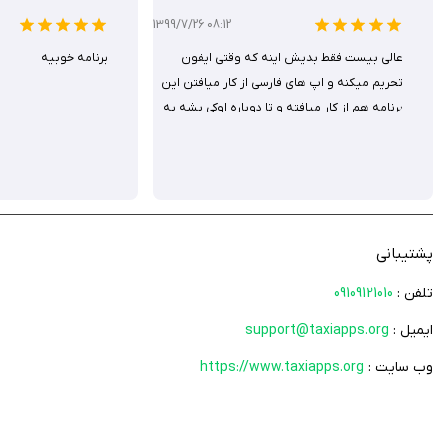
1399/7/26 08:12
عالی بیست فقط بدیش اینه که وقتی ایفون
برنامه خوبیه
تحریم میکنه و اپ های فارسی از کار میافتن این
برنامه هم از کار میافته و تا دوباره اوکی بشه یه
مدتی طول میکشه همین مدت باعث میشه
حسابات همه بهم بریزن به غیر از این ایراد که
کلی هم هست واقعا عالیه و هیچ ایرادی نداره به
هر کسی که میخاد حساب و کتاب دخل و خرجش
دستش بیاد پیشنهاد میکنم مطمن باشید
پشتیبانی
پشیمان نمیشید ممنون از برنامه خوبتون
تلفن :
09109121010
ایمیل :
support@taxiapps.org
وب سایت :
https://www.taxiapps.org