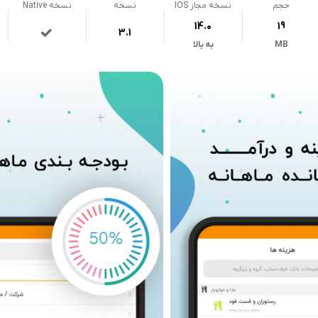
حجم
نسخه مجاز IOS
نسخه
نسخه Native
14.0
19
3.1
MB
به بالا