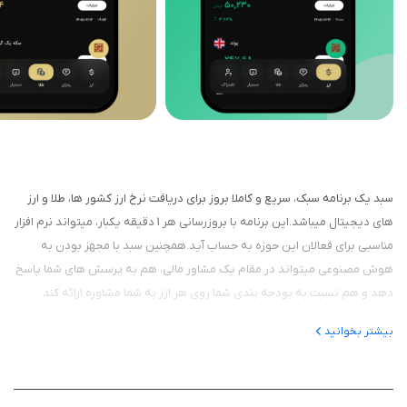
سبد یک برنامه سبک، سریع و کاملا بروز برای دریافت نرخ ارز کشور ها، طلا و ارز
های دیجیتال میباشد.‏‏‏‏‏‏‏‏‏‏‏‏‏‏این برنامه با بروزرسانی هر 1 دقیقه یکبار، میتواند نرم افزار
مناسبی برای فعالان این حوزه به حساب آید.همچنین سبد با مجهز بودن به
هوش مصنوعی میتواند در مقام یک مشاور مالی، هم به پرسش های شما پاسخ
دهد و هم نسبت به بودجه بندی شما روی هر ارز به شما مشاوره ارائه کند.
بیشتر بخوانید