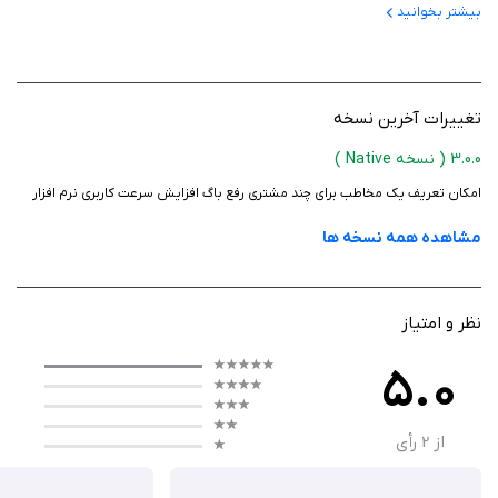
بیشتر بخوانید
درباره برنامه
این نرم‌افزار قابلیت ثبت ویزیت در فرآیند مارکتینگ شرکت‌های دارویی را برای
شما فراهم می‌آورد. در طی ویزیت، امکان ثبت زمان ورود و خروج به مطب پزشک
تغییرات آخرین نسخه
یا داروخانه و همچنین ثبت نمونه‌های ویزیت و هدایای تبلیغاتی وجود دارد.
3.0.0
( نسخه Native )
امکان تعریف یک مخاطب برای چند مشتری رفع باگ افزایش سرعت کاربری نرم افزار
مشاهده همه نسخه ها
معرفی محصولات
مشاوره و اجرا
نظر و امتیاز
معمولاً شرکت‌ها هنگام مواجهه با نیازهای نرم‌افزاری خود با دو گزینه روبرو
هستند: خرید نرم‌افزارهای آماده یا سفارش نرم‌افزارهای خاص.
5.0
از
2
رأی
سیستم مدیریت مشتریان، بازاریابی و فروش