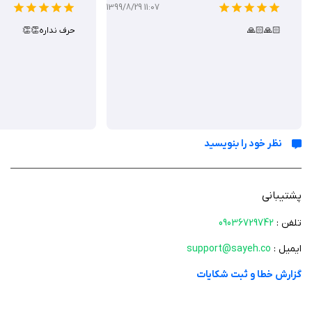
اطلاعات مشتریان گران‌بهاترین داده‌های یک سازمان به شمار می‌روند. جمع‌آوری
1399/8/29 11:07
و پردازش این اطلاعات یکی از مهم‌ترین وظایف هر سازمان است.
🙏🏻🙏🏻
حرف نداره👏👏
ویزیت علمی
بخش عمده ارتباطات مشتریان به صورت حضوری برقرار می‌شود. ارتباط مؤثر،
اساس موفقیت در فروش بوده و معمولاً روش‌هایی برای ارزیابی کیفیت
نظر خود را بنویسید
ویزیت‌ها وجود دارد.
پشتیبانی
مدیریت کارها
تلفن :
09036729742
برای انجام فعالیت‌ها در سازمان‌ها، نیاز به کار تیمی احساس می‌شود. به‌طور
ایمیل :
support@sayeh.co
معمول، برای انجام یک وظیفه، افراد مختلف وظایف متنوعی را بر عهده می‌گیرند.
زمان‌بندی و مدیریت این امور ضروری است.
گزارش خطا و ثبت شکایات