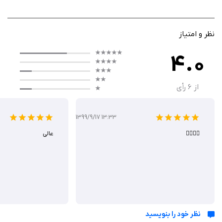
فروخته و به صورت ریالی برداشت نمایید.
نظر و امتیاز
احراز هویت سریع و آسان
در اپلیکیشن رمزینکس تریدر مراحل احراز هویت بسیار سریع و آسان انجام
4.0
می‌شود، در این برنامه همانند
اکسکوینو برای ایفون
نیازی به انجام مراحل سخت
و پیچیده نیست، به راحتی مراحل ثبت نام و احراز هویت انجام خواهد شد.
از
6
رأی
معامله بدون واسطه
1399/9/17 13:33
برنامه رمزینکس ایفون یک صرافی p2p محسوب می‌شود، این یعنی برای عملیات
👌🏼👌🏼
عالی
خرید و فروش ارزهای دیجیتال واسطه‌ای وجود نداشته و این عملیات به صورت
مستقیم بین خریدار و فروشنده انجام می‌شود.
تسویه حساب سریع
در برنامه رمزینکس iOS شما می‌توانید عملیات تسویه حساب را در کمتر از 1
ساعت انجام دهید، این صرافی از سرعت بسیار بالایی برخوردار است.
نظر خود را بنویسید