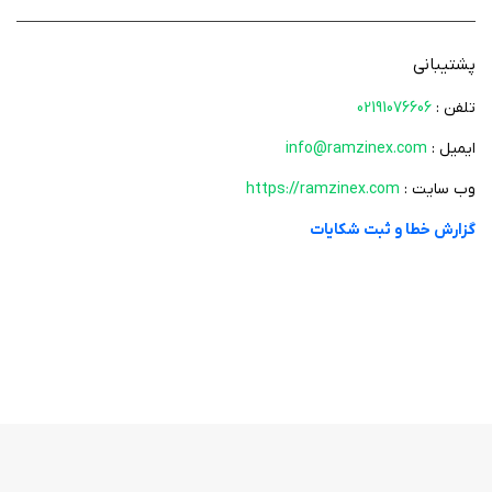
کارمزد پایین
با دانلود رمزینکس برای ایفون کارمزد خرید و فروش ارزهای دیجیتال بسیار
پشتیبانی
پایین می‌باشد، این اپلیکیشن همانند برنامه
نوبیتکس برای ایفون
سعی کرده
پایین ترین میران کارمزد را از کاربران خود دریافت نماید.
تلفن :
02191076606
ایمیل :
info@ramzinex.com
پشتیبانی و چت آنلاین
وب سایت :
https://ramzinex.com
این برنامه از چت آنلاین پشتیبانی می‌کند، شما می‌توانید در هر زمان با ارسال
تیکت و چت آنلاین سوالات خود را مطرح نمایید، همچنین برنامه رمزینکس تریدر
گزارش خطا و ثبت شکایات
ایفون دارای پشتیبانی تلفنی می‌باشد.
این اپلیکیشن را همین حالا از اپ استور سیب ایرانی دانلود و نصب نمایید.