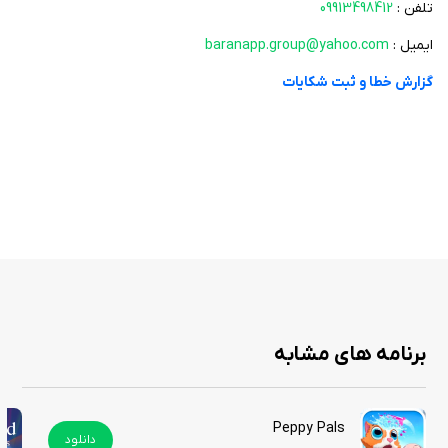
تلفن :
09913498412
افزودن مطلب مورد علاقه به ليست علاقمنديها
ایمیل :
baranapp.group@yahoo.com
جستجوي يک کلمه در بين محتواي کل بانک داده
امکان به اشتراک‌گذاري محتويات نرم افزار
گزارش خطا و ثبت شکایات
تغيير اندازه قلم
رفتن به مطلب بعدي وقبلي با يک کليک
اپلیکیشن مکانیک ماشین با رابط کاربری ساده و کاربرپسند خود، تجربه‌ای
لذت‌بخش و آموزنده را برای کاربران فراهم می‌آورد. این برنامه نه تنها به افزایش
دانش فنی کاربران کمک می‌کند، بلکه می‌تواند به آن‌ها در تصمیم‌گیری‌های
صحیح در زمینه نگهداری و تعمیر خودروهایشان یاری رساند. با دانلود این
اپلیکیشن از سیب ایرانی، کاربران می‌توانند یک گام بزرگ به سوی افزایش آگاهی
و مهارت‌های مکانیکی خود بردارند.
برنامه های مشابه
در این برنامه از هر آیتم پنج مورد فعال است و در صورت تمایل می‌توانید برنامه
را به نسخه کامل ارتقا دهید.
Peppy Pals
دانلود