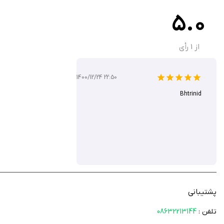
5.0
از
1
رأی
1400/12/24 22:50
Bhtrinid
پشتیبانی
تلفن :
08632213144