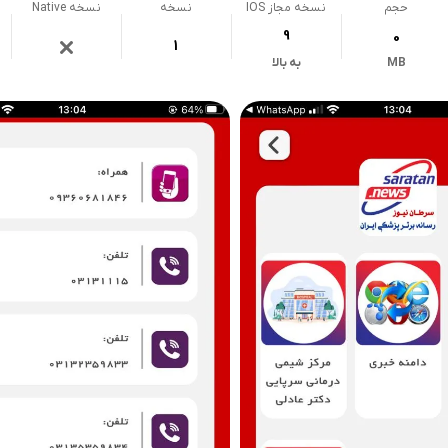
حجم
نسخه مجاز IOS
نسخه
نسخه Native
9
0
1
MB
به بالا