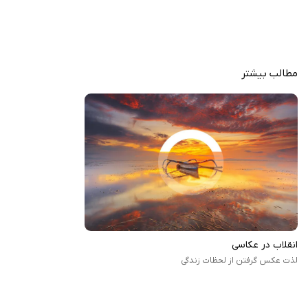
کداک مانند ColorPlus 200 و Porta UC.
کنترل‌های دستی پیشرفته: تنظیم فوکوس و نوردهی با سوایپ (چپ/
راست برای فوکوس، بالا/پایین برای نوردهی).
ابزارهای تحلیلی زنده: هیستوگرام RGB، فوکوس پیکینگ و زبرا استریپ
مطالب بیشتر
برای دقت در عکاسی.
پشتیبانی از فرمت‌های متنوع: امکان عکاسی در فرمت‌های DNG، TIFF،
JPG و HEIC.
حالت‌های عکاسی: شامل حالت‌های خودکار، اولویت شاتر و ISO (با اشتراک
پریمیوم).
پشتیبانی از لنز آنامورفیک: قابلیت دی‌سکوئیز ۱.۳۳ برابر برای لنزهای
آنامورفیک.
ابزارهای حرفه‌ای: حالت برست، تایمر، فلاش، گریدهای ترکیبی و نسبت‌های
تصویر (۴:۳، ۱۶:۹، ۱:۱).
انقلاب در عکاسی
لذت عکس گرفتن از لحظات زندگی
برنامه FiLMiC Firstlight - Photo App با ترکیب کنترل‌های حرفه‌ای و افکت‌های
آنالوگ، تجربه‌ای منحصربه‌فرد برای عکاسی موبایلی ارائه می‌دهد. این برنامه برای