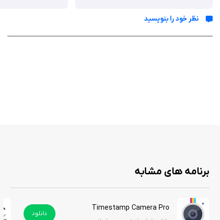
قدیمی‌مانند.
لنزهای متنوع: ۱۰ افکت لنز شامل Super 8، 16mm، Vignetting، Light Leak و
نظر خود را بنویسید
Color Fringing برای افزودن حس کلاسیک به فریم‌ها.
فیلم‌های رترو و قدیمی: ۲۱ گزینه فیلم از جمله 1920، Noir، 60s، 70s، و Two-
Color که هر کدام حال‌وهوای یک دوره خاص را شبیه‌سازی می‌کنند، به‌علاوه
۲۱ فیلتر اضافی (با اشتراک Pro) که فیلم‌های تاریخی و منقضی‌شده را بازسازی
می‌کنند.
دکمه Jitter: شبیه‌سازی لرزش فریم‌های واقعی پروژکتورهای 8 میلی‌متری
برای حس اصالت بیشتر.
کنترل صدا: گزینه افزودن صدای پروژکتور برای واقعی‌تر شدن یا بی‌صدا
کردن ویدیو برای افکت فیلم صامت.
پشتیبانی از 4K: ضبط ویدیو با کیفیت بالا تا 4K با ۳۰ فریم در ثانیه در
دستگاه‌های جدیدتر، بدون اعمال فیلتر.
ویرایشگر داخلی: امکان برش ویدیو، زوم روی عکس‌ها و افزودن موسیقی از
برنامه های مشابه
مجموعه iTunes.
Timestamp Camera Pro
دانلود