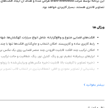
این برنامه توسط شرکت BrainFeverMedia طراحی ش
تصاویر فانتزی هستند، بسیار کاربردی خواهد بود.
ویژگی‌ ها
افکت‌های فضایی متنوع و واقع‌گرایانه: شامل انواع سیارات، کهکشان‌ها، شهاب
رابط کاربری ساده و کاربرپسند: امکان انتخاب و جای‌گذاری افکت‌ها تنها با چند
امکان ترکیب چند افکت: قابلیت افزودن چند عنصر فضایی روی یک عکس برای
ابزارهای پیشرفته تنظیم نور و رنگ: کنترل نور، رنگ، شفافیت و حالت ترکیب 
ذخیره تصاویر با کیفیت بالا: قابلیت ذخیره عکس‌های ویرایش‌شده با رزولوشن
پشتیبانی از تصاویر عمودی و افقی: انعطاف‌پذیری در انتخاب قالب تصویر برا
بیشتر بخوانید
کاربرد در عکاسی خلاقانه
در این برنامه کاربران می‌توانند تصاویری با جلوه‌های تخیلی خلق کنند که در عکا
به‌ویژه در خلق پوسترهای دیجیتال، پس‌زمینه‌های داستانی، یا محتوای خلاقانه برای ا
نظر و امتیاز