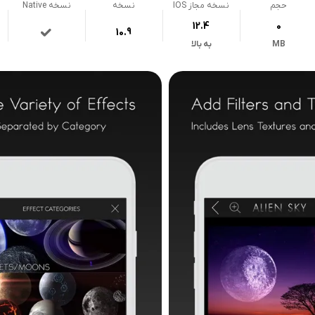
حجم
نسخه مجاز IOS
نسخه
نسخه Native
12.4
0
10.9
MB
به بالا