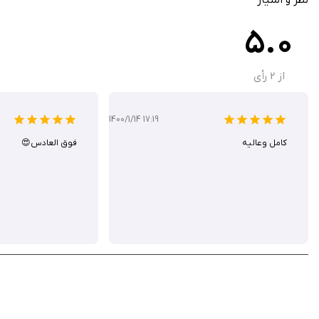
5.0
اپلیکیشن Alien Sky – Space Camera تجربه‌ای متفا
انگار از دنیایی دیگر آمده‌اند. اگر به دنبال افزودن جلوه‌ای فانتزی و علمی-تخیلی به تصاویر خود هستید، این برنامه را دانلود کن
از
2
رأی
1400/1/14 17:19
کامل و‌عالیه
فوق العادس😍