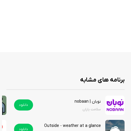
ویژگی‌ های کلیدی
تشخیص خودکار بیماری‌های گیاهی با اسکن برگ‌ها
پایگاه داده گسترده شامل بیماری‌های گیاهانی مانند سیب، ذرت، انگور و
توت‌فرنگی
استفاده از فناوری یادگیری ماشینی برای افزایش دقت تشخیص
امکان گزارش تصاویر شناسایی‌نشده به توسعه‌دهنده برای بهبود پایگاه
داده
رابط کاربری ساده و مناسب برای باغبانان مبتدی و حرفه‌ای
عدم جمع‌آوری داده‌های شخصی برای حفظ حریم خصوصی کاربران
برنامه های مشابه
Plant Disease Identifier Prime یک اپلیکیشن ارزشمند برای هر کسی است که
نوبان | nobaan
به سلامت گیاهان خود اهمیت می‌دهد. این برنامه با تشخیص سریع بیماری‌ها
دانلود
سلامت یاران
و ارائه راهکارهای مناسب، به باغبانان و کشاورزان کمک می‌کند تا محصولات
سالم‌تری پرورش دهند. این برنامه در اپ استور با قیمت ۴.۹۹ دلار عرضه می‌شود،
اما شما می‌توانید آن را از سیب ایرانی به‌صورت رایگان دانلود کنید.
Outside - weather at a glance
دانلود