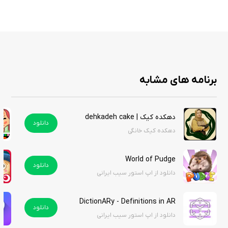
ویژگی‌ های برنامه
شناسایی سریع حیوانات با استفاده از هوش مصنوعی
امکان ثبت عکس یا بارگذاری تصاویر موجود
تشخیص گونه‌های مختلف جانوری
برنامه های مشابه
ارائه اطلاعات کاربردی درباره حیوانات شناسایی‌شده
رابط کاربری ساده و آسان
سرعت بالا در پردازش تصاویر
دهکده کیک | dehkadeh cake
مناسب برای علاقه‌مندان به طبیعت و حیات‌وحش
دانلود
دهکده کیک خانگی
قابل استفاده برای اهداف آموزشی و پژوهشی
World of Pudge
دانلود
دانلود از اپ استور سیب ایرانی
برنامه iAnimal - Animal Identifier، برنامه‌ای کاربردی برای شناسایی حیوانات و
افزایش دانش کاربران درباره دنیای جانوران است. بهره‌گیری از فناوری هوش
مصنوعی و فرآیند ساده شناسایی باعث شده است این برنامه برای طیف
DictionARy - Definitions in AR
دانلود
گسترده‌ای از کاربران جذاب باشد.اگر به طبیعت، حیات‌وحش و شناخت گونه‌های
دانلود از اپ استور سیب ایرانی
مختلف جانوری علاقه دارید، iAnimal می‌تواند همراهی مفید برای ماجراجویی‌ها و