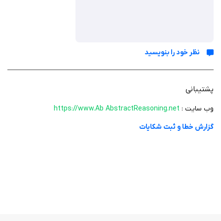
کمک می‌کند منطق پشت الگوها را درک کنند. سوالات در قالب چندگزینه‌ای ارائه
می‌شوند و کاربران باید بر اساس قواعد منطقی، شکل گمشده یا بعدی را انتخاب
کنند.
نظر خود را بنویسید
ویژگی‌ ها
پشتیبانی
۷۰ سوال استدلال انتزاعی: مجموعه‌ای از سوالات با دشواری متوسط، مشابه
وب سایت :
https://www.Ab AbstractReasoning.net
آزمون‌های EPSO، GMAT و MensaIQ.
راه‌حل‌های توضیحی: ارائه توضیحات دقیق برای هر سوال جهت درک بهتر
گزارش خطا و ثبت شکایات
الگوها.
بدون تبلیغات: تجربه‌ای بدون وقفه و تبلیغات مزاحم.
عملکرد آفلاین: امکان استفاده بدون نیاز به اتصال اینترنت.
بدون محدودیت زمانی: بدون تاریخ انقضا برای دسترسی به سوالات.
حریم خصوصی: عدم جمع‌آوری داده‌های شخصی یا نیاز به ثبت‌نام.
سازگاری با iPhone و iPad: سوالات یکسان برای هر دو دستگاه (خرید جداگانه
لازم نیست).