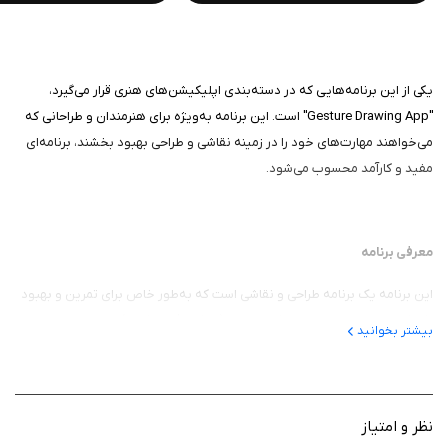
یکی از این برنامه‌هایی که در دسته‌بندی اپلیکیشن‌های هنری قرار می‌گیرد،
"Gesture Drawing App" است. این برنامه به‌ویژه برای هنرمندان و طراحانی که
می‌خواهند مهارت‌های خود را در زمینه نقاشی و طراحی بهبود بخشند، برنامه‌ای
مفید و کارآمد محسوب می‌شود.
معرفی برنامه
این برنامه یک برنامه طراحی و نقاشی است که به‌طور خاص برای تمرین و بهبود
تکنیک‌های طراحی از طریق حرکات سریع (gesture drawing) طراحی شده است.
بیشتر بخوانید
این برنامه به‌ویژه برای کسانی که در زمینه طراحی انسان، حرکات بدن یا اشکال
سریع و پویا تمرین می‌کنند، یک ابزار فوق‌العاده است.
هدف اصلی برنامه کمک به کاربران در کشیدن طراحی‌های سریع و بدون جزییات
نظر و امتیاز
زیاد است تا بتوانند مهارت‌های خود را در بیان حرکت، فرم و انرژی اشیاء یا