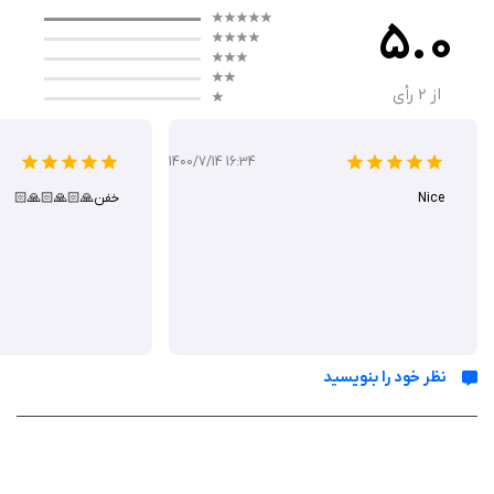
شخصیت‌ها بهبود دهند. این نوع طراحی معمولاً برای هنرهای دیجیتال، طراحی
5.0
شخصیت‌ها و همچنین طراحی‌های انسانی یا انیمیشن‌ها مفید است.
از
2
رأی
ویژگی‌ های اصلی
1400/7/14 16:34
ابزارهای طراحی ساده و قابل تنظیم: این برنامه ابزارهای طراحی ساده و در
Nice
خفن🙏🏻🙏🏻🙏🏻
عین حال موثر را در اختیار کاربران قرار می‌دهد. قلم‌های مختلف، تنظیمات
رنگ و ضخامت خطوط، امکان ایجاد لایه‌ها و همچنین انتخاب رنگ‌های
مختلف از جمله ویژگی‌هایی هستند که به کاربران کمک می‌کند تا به راحتی
طراحی‌های خود را انجام دهند.
تمرین حرکات سریع: مهم‌ترین ویژگی این برنامه، امکان تمرین طراحی
سریع است. Gesture Drawing به هنرمندان این امکان را می‌دهد تا در
نظر خود را بنویسید
مدت‌زمان کوتاهی، حرکات بدن، حالات و موقعیت‌های مختلف را به
تصویر بکشند.
زمان‌بندی و چالش‌های طراحی: یکی دیگر از ویژگی‌های جالب این برنامه،
زمان‌بندی آن است. کاربران می‌توانند زمان مشخصی را برای کشیدن هر