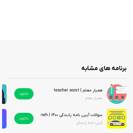
افزودن مطالب به لیست علاقه‌مندی‌ها
جستجوی یک کلمه در کل بانک داده برنامه
تغییر اندازه قلم برای مطالعه راحت‌تر
رفتن به مطلب بعدی و قبلی با یک کلیک
دسترسی به نمونه سوالات نوبت اول و دوم
مرور سریع و منظم سوالات متن کتاب
مناسب برای آمادگی امتحانات پایانی
برنامه های مشابه
برنامه سؤالات اجتماعی هفتم یک ابزار کاربردی و جامع برای مرور و یادگیری
مطالب کتاب مطالعات اجتماعی است. با استفاده از این برنامه، دانش‌آموزان
می‌توانند مطالعه‌ای سازمان‌یافته، سریع و هدفمند داشته باشند و آمادگی کامل
هميار معلم | teacher asist
دانلود
برای امتحانات پایانی پیدا کنند. امکاناتی مانند نشانه‌گذاری، جستجو و لیست
هميار معلم
علاقه‌مندی‌ها تجربه مطالعه را ساده و لذت‌بخش می‌کند. این برنامه را از سیب
ایرانی دانلود کنید.
سوالات آیین نامه رانندگی ۱۴۰۰ | Aiennameh
دانلود
آیین نامه رانندگی