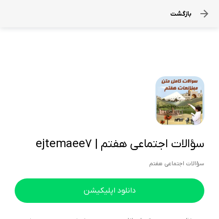
بازگشت
سؤالات اجتماعی هفتم | ejtemaee7
سؤالات اجتماعي هفتم
دانلود اپلیکیشن