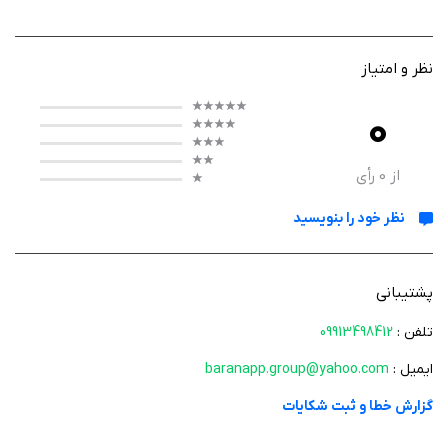
سریع و دقیق مباحث کتاب مطالعات اجتماعی را فراهم می‌کند و به شما کمک
می‌کند بدون نیاز به جزوه‌های فیزیکی، تمامی مطالب مهم را یاد بگیرید. هدف
اصلی برنامه، آماده کردن دانش‌آموز برای کسب نمره بالا در امتحانات پایانی است.
نظر و امتیاز
0
عملکرد اپلیکیشن
از
0
رأی
عملکرد برنامه ساده و کاربرپسند است. کاربران می‌توانند از آخرین جایی که
نظر خود را بنویسید
مطالعه را ترک کرده‌اند، ادامه دهند و مرور مطالب را بدون وقفه انجام دهند.
قابلیت جستجو در کل محتوای برنامه امکان یافتن سریع مطالب و سوالات خاص
را فراهم می‌کند. علاوه بر این، امکان تغییر اندازه قلم و حرکت سریع بین مطالب،
پشتیبانی
مطالعه را راحت‌تر و قابل تنظیم با نیازهای هر دانش‌آموز می‌کند.
تلفن :
09913498412
ایمیل :
baranapp.group@yahoo.com
ویژگی‌ ها
گزارش خطا و ثبت شکایات
نشانه‌گذاری آخرین مطالعه برای ادامه سریع