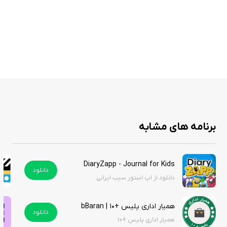
افزونه ی بررسی و اصلاح اشکالات گرامری
افزونه ی بررسی سرقت متون علمی
افزونه ی معادلات کلمات علوم پزشکی(MeSH)
افزونه ی اطلاعات کنگره ها
تسهیل ارتباط بین دانشجویان و اساتید
تسهیل ارتباط بین پژوهشگران
عرضه و تقاضای امور پژوهشی در چهارچوب اخلاق در پژوهش
جلسات و کلاس های آنلاین پژوهشی
دوره‌های آموزشی مهارت‌های پژوهش
برنامه های مشابه
برنامه پژوهشی ریسرچری یک اپلیکیشن جامع و کاربردی است که با ارائه
DiaryZapp - Journal for Kids
دانلود
ابزارهای متنوع و تمرکز بر اخلاق پژوهشی، به پژوهشگران و دانشجویان کمک
دانلود از اپ استور سیب ایرانی
می‌کند تا تحقیقات خود را با کیفیت بالاتری انجام دهند. امکانات این برنامه، از
آموزش‌های تخصصی تا افزونه‌های پژوهشی، آن را به ابزاری ضروری برای جامعه
همیار اداری پلیس +۱۰ | bBaran
دانلود
علمی تبدیل کرده است. این اپلیکیشن را از سیب ایرانی دانلود کنید.
همیار اداری پلیس +۱۰