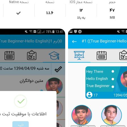
حجم
نسخه مجاز IOS
نسخه
نسخه Native
12
47
1.1.6
MB
به بالا