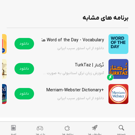
املای صحیح.
تلفظ صوتی: ارائه تلفظ دقیق کلمات برای بهبود مهارت‌های گفتاری.
برنامه های مشابه
حالت آفلاین: دسترسی به تعاریف و معانی بدون نیاز به اتصال اینترنت.
کلمه روز: نمایش روزانه یک واژه جدید برای گسترش دایره لغات.
مترادف و متضاد: ارائه مترادف‌ها و متضادهای کلمات برای درک عمیق‌تر
Word of the Day・Vocabulary هک شده
دانلود
معانی.
دانلود از اپ استور سیب ایرانی
انیمیشن‌های تعاملی: نمایش انیمیشن‌های مرتبط با کلمات برای یادگیری
بصری و جذاب.
تُرکتاز | TurkTaz
دانلود
پشتیبانی از چند زبان: امکان ترجمه و نمایش معانی به زبان‌های مختلف.
آموزش زبان ترکی استانبولی به صورت چالش و بازی
+Merriam-Webster Dictionary
دانلود
برنامه DictionARy - Definitions in AR با استفاده از فناوری AR، یادگیری زبان را
دانلود از اپ استور سیب ایرانی
به سطح جدیدی برده و به کاربران اجازه می‌دهد تا واژگان را در زمینه‌ای واقعی‌تر
درک کنند. این برنامه با طراحی خلاقانه، برای زبان‌آموزان در هر سطحی مناسب
است و می‌تواند به‌عنوان ابزاری آموزشی در کلاس‌های درس یا خودآموزی
استفاده شود. این برنامه با قیمت ۱.۹۹ دلار عرضه می‌شود. با این حال، شما
می‌توانید آن را از سیب ایرانی به صورت رایگان دانلود کنید.
جستجو
پرفروش ها
برنامه ها
بازی ها
امروز