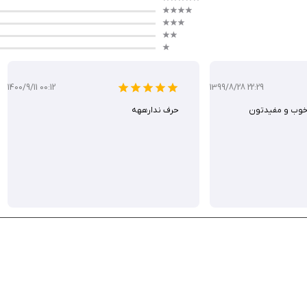
1400/9/11 00:12
1399/8/28 22:29
 خوب و مفيدتون
حرف ندارههه