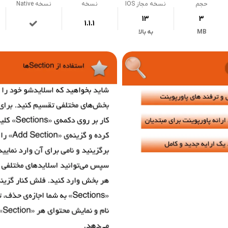
حجم
نسخه مجاز IOS
نسخه
نسخه Native
13
3
1.1.1
MB
به بالا