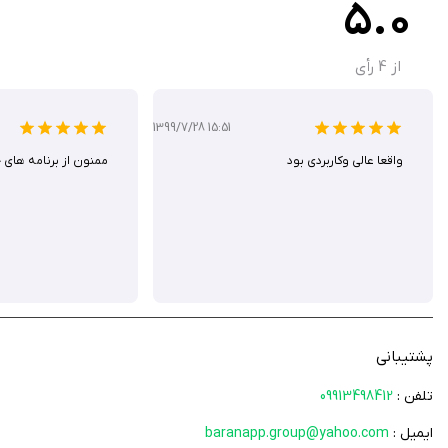
5.0
از
4
رأی
1399/7/28 15:51
واقعا عالی و‌کاربردی بود
ممنون از برنامه هاى
پشتیبانی
تلفن :
09913498412
ایمیل :
baranapp.group@yahoo.com