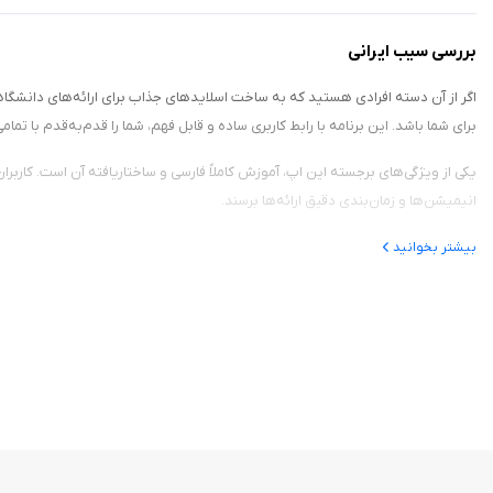
بررسی سیب ایرانی
اگر از آن دسته افرادی هستید که به ساخت اسلایدهای جذاب برای ارائه‌های دانشگاهی
برای شما باشد. این برنامه با رابط کاربری ساده و قابل فهم، شما را قدم‌به‌قدم با ت
یکی از ویژگی‌های برجسته این اپ، آموزش کاملاً فارسی و ساختاریافته آن است. کاربران
انیمیشن‌ها و زمان‌بندی دقیق ارائه‌ها برسند.
در این اپلیکیشن، ویدیوهای آموزشی کوتاه و کاربردی با مثال‌های واقعی قرار دار
بیشتر بخوانید
در محیط واقعی امتحان کنید.
ویژگی‌های کلیدی اپلیکیشن
آموزش گام‌به‌گام از سطح مبتدی تا پیشرفته
پشتیبانی از زبان فارسی
طراحی ساده و کاربرپسند مخصوص صفحه‌نمایش آیفون
شامل ترفندهای طراحی اسلاید زیبا و حرفه‌ای
مناسب برای دانش‌آموزان، دانشجویان، معلمان و مدیران
بدون نیاز به اتصال مداوم به اینترنت (دروس آفلاین)