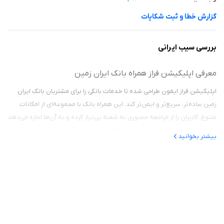
منوهای بانکی قابل تنظیم بر اساس نیاز شخصی
گزارش خطا و ثبت شکایات
صدور کارت بانکی با طراحی‌های متنوع و جذاب
امکان سفارش کارت و دریافت در محل دلخواه
پرداخت قبوض، خرید شارژ، اینترنت و نیکوکاری
بررسی سیب ایرانی
انتقال وجه متنوع شامل کارت به کارت و پل
محیط امن با رمزنگاری پیشرفته و پشتیبانی آنلاین
معرفی اپلیکیشن فراز همراه بانک ایران زمین
اپلیکیشن فراز ایفون طراحی شده تا خدمات بانکی را برای مشتریان بانک ایران
زمین ساده‌تر، سریع‌تر و ایمن‌تر کند. این همراه بانک با مجموعه‌ای از امکانات
فراز بانک(نئو بانک ایران زمین) یک انتخاب هوشمندانه برای کسانی است که
متنوع، کاربران را از مراجعه حضوری به شعبه بی‌نیاز کرده و به آن‌ها اجازه می‌دهد
بانکداری سریع، دیجیتال و بدون دردسر می‌خواهند. این نئوبانک با حذف
بسیاری از امور بانکی خود را تنها با چند کلیک و از طریق گوشی هوشمند خود
مراجعه حضوری و ارائه خدمات کامل آنلاین، واقعاً یک شعبه بانک را به جیب شما
بیشتر بخوانید
انجام دهند.
آورده است. اگر به‌دنبال تجربه‌ای مدرن از خدمات مالی هستید، فراز ارزش امتحان
کردن را دارد. این برنامه را از سیب ایرانی دانلود کنید.
امکانات اپلیکیشن فراز ایفون
مدیریت جامع حساب‌ها