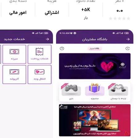
0
نظر
تعداد دانلود
هزینه
دسته بندی
+5K
0.0
اشتراکی
امور مالی
بار