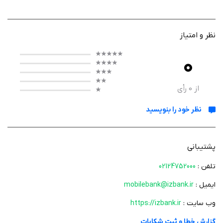
انتقال وجه و پرداخت قبوض گرفته تا خدمات چک و تسهیلات، همه چیز در یک
محیط امن و قابل‌اعتماد در دسترس است.
نظر و امتیاز
0
عملکرد برنامه
برای استفاده از همراه بانک، ابتدا باید حساب یا سپرده خود را افتتاح کرده و
از
0
رأی
اطلاعات کاربری را از شعبه دریافت کنید. پس از ورود به برنامه، دسترسی به
نظر خود را بنویسید
خدمات به‌صورت مرحله‌ای و شفاف در اختیار شما قرار می‌گیرد. رابط کاربری ساده
باعث می‌شود حتی کاربرانی که تجربه زیادی از اپ‌های بانکی ندارند، بدون
سردرگمی از امکانات استفاده کنند.
پشتیبانی
تلفن :
02124752000
ویژگی‌ ها
ایمیل :
mobilebank@izbank.ir
امکان انتقال وجه کارت به کارت بین بانک‌های مختلف
وب سایت :
https://izbank.ir
انتقال وجه داخلی از کارت یا سپرده به کارت، شبا یا شماره موبایل
گزارش خطا و ثبت شکایات