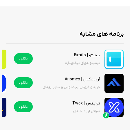
برنامه های مشابه
بیمیتو | Bimito
دانلود
بیمیتو هوای بیمَتو داره
آریومکس | Ariomex
دانلود
خرید و فروش بیت‌کوین و سایر ارزهای دیجیتال
توایکس | Twox
دانلود
صرافی ارز دیجیتال