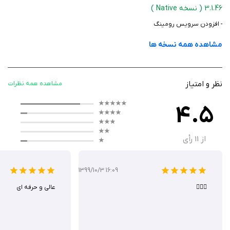
ساده و امن هستند، طراحی شده است. این اپلیکیشن به‌عنوان یک برنامه
3.1.46
( نسخه Native )
همه‌کاره، جایگزینی مناسب برای چندین برنامه خدماتی جداگانه ارائه می‌دهد.
- افزودن سرویس رومینگ
مشاهده همه نسخه ها
عملکرد برنامه
ستاره یک با رابط کاربری ساده و کاربردی، امکان انجام خدمات مالی را با سرعت و
نظر و امتیاز
مشاهده همه نظرات
امنیت بالا فراهم می‌کند. برای انتقال وجه، کاربران تنها باید شماره کارت مبدا و
4.5
مقصد را وارد کرده و با استفاده از رمز دوم پویا، عملیات کارت به کارت را تکمیل
کنند. در بخش پرداخت قبوض، امکان استعلام و پرداخت قبوض آب، برق، گاز و
تلفن به‌صورت آنلاین وجود دارد که مشابه عملکرد اپلیکیشن‌هایی مانند قبضینو
از
11
رأی
است. خرید شارژ نیز با انتخاب اپراتور (مانند ایرانسل یا همراه اول) و نوع شارژ
(مستقیم یا غیرمستقیم) به‌راحتی انجام می‌شود.
1399/10/3 16:09
همچنین، قابلیت استعلام و پرداخت جریمه‌های خودرو، این برنامه را به ابزاری
👌🏼🌹
عالی و حرفه ای
جامع برای مدیریت مالی تبدیل کرده است. با این حال، برخی کاربران ممکن است
به دلیل وابستگی به رمز پویا یا اتصال اینترنت، در شرایط خاص با
محدودیت‌هایی مواجه شوند.