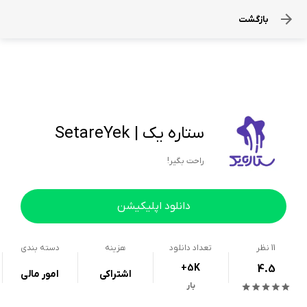
بازگشت
ستاره یک | SetareYek
راحت بگیر!
دانلود اپلیکیشن
11
نظر
تعداد دانلود
هزینه
دسته بندی
+5K
4.5
اشتراکی
امور مالی
بار