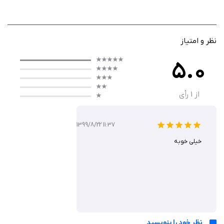
(شارژ کارت بلیط و خرید بلیط مترو) و هم حمل‌ونقل درون‌شهری با استفاده از
خودروی شخصی (پارکومتر، طرح ترافیک) را به طور همزمان پوشش می‌دهد.
برای پرداخت هزینه خدماتی که از طریق اپلیکیشن به دست می‌آید، می‌توانید از
نظر و امتیاز
کارت بانکی خود یا کیف پول الکترونیکی خود در اپلیکیشن استفاده کنید.
5.0
ویژگی‌ها:
از
1
رأی
امکان خرید بلیط مترو
پرداخت عوارض تردد در طرح ترافیک
1399/8/22 11:37
شارژ تلفن همراه
خیلی خوبه
رزرو پارکومتر
خرید بلیط برج میلاد
پرداخت قبض
پرداخت کرایه تاکسی
گرفتن موجودی کارت
انجام کارت به کارت
نظر خود را بنویسید