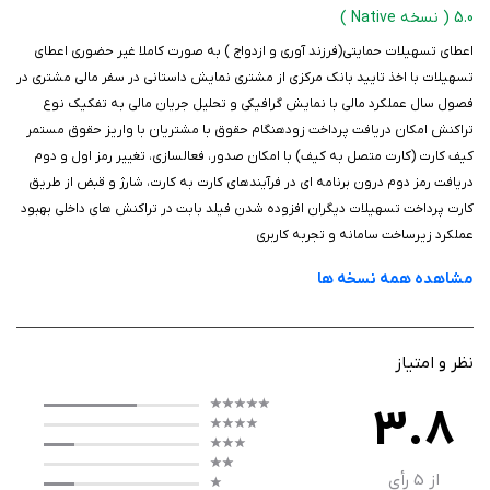
شده انجام می‌شود و کاربران می‌توانند از طریق اینترنت به طور لحظه‌ای
5.0
( نسخه Native )
حساب‌ها و کارت‌های خود را مدیریت کنند. علاوه بر این، گزارش کامل تراکنش‌ها
اعطای تسهیلات حمایتی(فرزند آوری و ازدواج ) به صورت کاملا غیر حضوری اعطای
در اختیار شما قرار می‌گیرد و امکان مدیریت چند حساب به صورت همزمان فراهم
تسهیلات با اخذ تایید بانک مرکزی از مشتری نمایش داستانی در سفر مالی مشتری در
شده است.
فصول سال عملکرد مالی با نمایش گرافیکی و تحلیل جریان مالی به تفکیک نوع
تراکنش امکان دریافت پرداخت زودهنگام حقوق با مشتریان با واریز حقوق مستمر
کیف کارت (کارت متصل به کیف) با امکان صدور، فعالسازی، تغییر رمز اول و دوم
ویژگی‌ ها
دریافت رمز دوم درون برنامه ای در فرآیندهای کارت به کارت، شارژ و قبض از طریق
کارت پرداخت تسهیلات دیگران افزوده شدن فیلد بابت در تراکنش های داخلی بهبود
امکان افتتاح حساب و دریافت کارت بانکی بدون مراجعه حضوری
عملکرد زیرساخت سامانه و تجربه کاربری
دسترسی سریع به تمامی حساب‌ها و کارت‌های بانک کارآفرین
مشاهده همه نسخه ها
انتقال وجه داخلی و بین‌بانکی به صورت آنلاین
پرداخت قبوض و خرید شارژ مستقیم
مشاهده موجودی و گردش حساب به صورت لحظه‌ای
نظر و امتیاز
گزارش کامل تراکنش‌ها و مدیریت مالی شخصی
محیط امن و رمزگذاری شده برای تمامی عملیات بانکی
3.8
مدیریت همزمان چند حساب و کارترابط کاربری ساده و کاربرپسند
پشتیبانی آنلاین و راهنمایی در تمامی مراحل استفاده
از
5
رأی