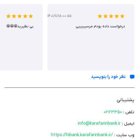
برنامه های بانک تجربه‌ای مدرن و راحت از بانکداری دیجیتال ارائه می‌دهد و نیاز
1401/11/15 00:55
به حضور در شعبه را برای انجام امور بانکی حذف می‌کند. با این اپلیکیشن
درخواست داده بودم مرسیییییی
بی نظیرید🤩🤩🤩
می‌توانید کنترل کامل بر حساب‌ها و کارت‌های خود داشته باشید و تمام
تراکنش‌ها و پرداخت‌های مالی را به سادگی انجام دهید. برای دانلود برنامه
Hibank روی آیفون، نیاز به اشتراک سیب ایرانی دارید. شما می‌توانید این
اپلیکیشن را به صورت رایگان و با دسترسی آسان از سیب ایرانی دریافت کنید.
نظر خود را بنویسید
پشتیبانی
تلفن :
02123350
ایمیل :
info@karafarinbank.ir
وب سایت :
https://hibank.karafarinbank.ir/