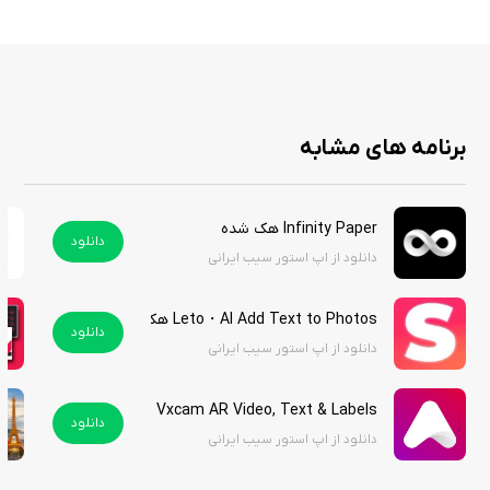
کیفیت بالا: طرح‌ها و نقاشی‌های ایجاد شده در برنامه، با کیفیت بالایی
ذخیره می‌شوند، که این موضوع برای چاپ آثار و نمایش آن‌ها نیز بسیار
حائز اهمیت است.
امکان ذخیره‌سازی پروژه‌ها: در این برنامه، امکان ذخیره‌سازی پروژه‌ها
برای ادامه کار در زمان‌های بعدی نیز وجود دارد.
برنامه های مشابه
به‌طور کلی، برنامه PaintJob Portable یک اپلیکیشن قدرتمند و خلاقانه است که
Infinity Paper هک شده
دانلود
می‌تواند به هنرمندان و علاقه‌مندان به هنر کمک کند تا ایده‌های خود را به راحتی
دانلود از اپ استور سیب ایرانی
به تصویر بکشند. با امکانات متنوع و رابط کاربری ساده، این برنامه به یک همراه
ایده‌آل در کارهای هنری تبدیل شده است. قیمت این برنامه ۱ دلار است اما شما
Leto・AI Add Text to Photos هک شده
می‌توانید آن را از سیب ایرانی به صورت رایگان دانلود کنید.
دانلود
دانلود از اپ استور سیب ایرانی
Vxcam AR Video, Text & Labels
دانلود
دانلود از اپ استور سیب ایرانی