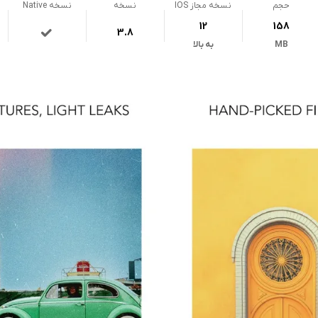
حجم
نسخه مجاز IOS
نسخه
نسخه Native
12
158
3.8
MB
به بالا