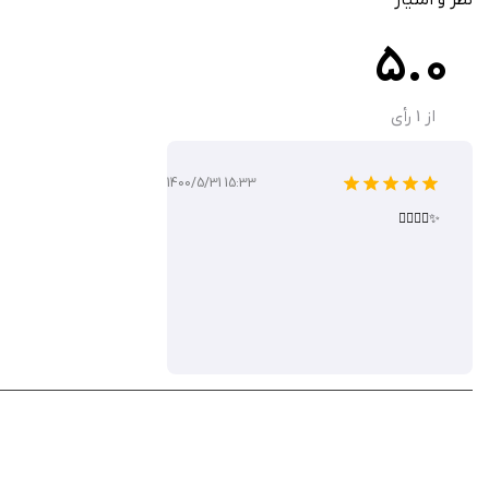
از سیب ایرانی به صورت رایگان دانلود کنید.
5.0
از
1
رأی
1400/5/31 15:33
✨👌🏼👌🏼