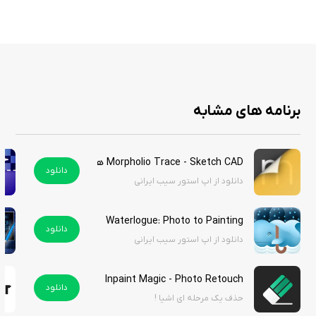
ویژگی های برنامه
امکان درج اندازه و توضیحات روی تصاویر
پشتیبانی از وارد کردن و خروجی گرفتن گروهی فایل‌ها
برنامه های مشابه
خروجی در فرمت‌های مختلف مانند PDF و JPG
مدیریت تصاویر در قالب پوشه‌های مرتب
انتخاب سبک‌های مختلف برای نشانه‌گذاری
Morpholio Trace - Sketch CAD هک شده
دانلود
تنظیم رنگ، ضخامت خطوط و فونت‌ها
دانلود از اپ استور سیب ایرانی
وجود ابزار ذره‌بین برای افزایش دقت
قابلیت شخصی‌سازی کامل ظاهر نشانه‌ها
Waterlogue: Photo to Painting
دانلود
دانلود از اپ استور سیب ایرانی
SizeSnap - Markup measurements یک برنامه کاربردی و حرفه‌ای برای کسانی
Inpaint Magic - Photo Retouch
دانلود
است که با اندازه‌گیری و ارائه بصری اطلاعات سروکار دارند. این برنامه با امکانات
حذف یک مرحله ای اشیا !
متنوع و رابط ساده، به شما کمک می‌کند اطلاعات فنی را به شکلی واضح و دقیق