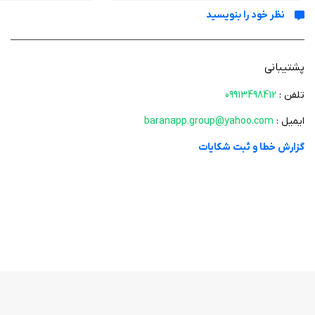
نشانه‌گذاری آخرین مطالعه برای ادامه از همان نقطه در ورود بعدی به
نظر خود را بنویسید
نرم‌افزار
افزودن مطالب مورد علاقه به لیست علاقه‌مندی‌ها
جستجوی یک کلمه در بین محتوای کل بانک داده
پشتیبانی
تغییر اندازه قلم
تلفن :
09913498412
رفتن به مطلب بعدی یا قبلی با یک کلیک
ایمیل :
baranapp.group@yahoo.com
گزارش خطا و ثبت شکایات
فتوشاپ یکی از قدرتمندترین نرم‌افزارهای ویرایش تصویر است که توسط شرکت
ادوبی توسعه یافته است. برنامه آموزش فتوشاپ(مقدماتی)، یکی از برنامه‌های
پرکاربرد در زمینه آموزش فتوشاپ مقدماتی است که در آن به برخی از مباحث
مقدماتی فتوشاپ پرداخته می‌شود. شما می‌توانید این برنامه را از سیب ایرانی
دانلود کنید.