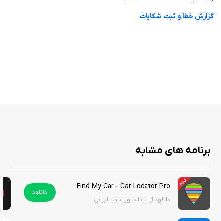
گالری تصاویر شامل تبلیغات، افتخارات و آلبوم‌های مختلف نیز از دیگر
گزارش خطا و ثبت شکایات
ویژگی‌های جذاب این اپلیکیشن است.
لینک‌های ضروری و دسترسی به لیست اعضای سازمان، سامانه کارفرمایان،
سامانه مهندسان و سامانه مکاتبات نیز به کاربران این امکان را می‌دهد که به
راحتی با سایر اعضا ارتباط برقرار کنند و اطلاعات لازم را دریافت نمایند.
در نهایت، اپلیکیشن نظام مهندسی ساختمان استان کرمان با ارائه اتوماسیون
اداری و بخشنامه‌ها و کاربرگ‌های مورد نیاز به تفکیک رشته، ابزاری جامع برای
تمامی فعالان در حوزه مهندسی ساختمان فراهم کرده است. این اپلیکیشن نه
تنها موجب تسهیل کارها می‌شود بلکه به ارتقاء سطح کیفیت خدمات در این
برنامه های مشابه
حوزه نیز کمک شایانی می‌کند. شما می‌توانید این برنامه را از سیب ایرانی دانلود
کنید.
Find My Car - Car Locator Pro
دانلود
دانلود از اپ استور سیب ایرانی