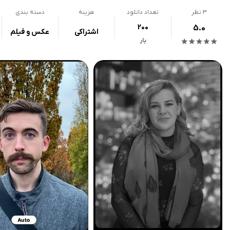
3
نظر
تعداد دانلود
هزینه
دسته بندی
200
5.0
اشتراکی
عکس و فیلم
بار