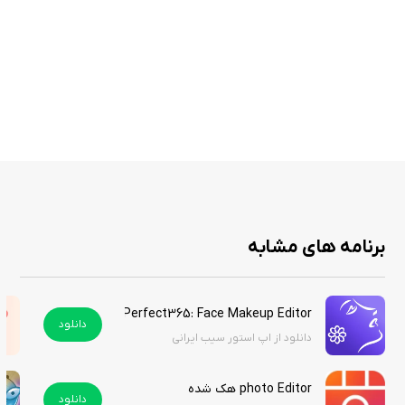
حذف خودکار پس‌زمینه با ابزار target برای رنگ‌های مشابه
پاک کردن دستی با brush و restore برای دقت pixel-level
اضافه کردن پس‌زمینه جدید از گالری یا قالب‌های آماده
خروجی PNG شفاف یا JPG با رزولوشن بالا
ابزار collage برای ترکیب چندین cutout
realistic shadows و outlines برای عمق و جذابیت
پشتیبانی از zoom برای کار دقیق روی جزئیات
بدون واترمارک و حالت آزمایشی رایگان
برنامه های مشابه
Magic Eraser Background Editor یک برنامه حذف پس‌زمینه است که باعث
می‌شود تصاویری حرفه‌ای و بدون مشکل بسازید. اگر عاشق بازی با تصاویر
Perfect365: Face Makeup Editor هک شده
هستید، این اپ شما را مجذوب خود می‌کند و پست‌هایتان را برجسته می‌سازد.
دانلود
دانلود از اپ استور سیب ایرانی
نسخه هک شده برنامه را از سیب ایرانی به صورت رایگان دانلود کنید.
photo Editor هک شده
دانلود