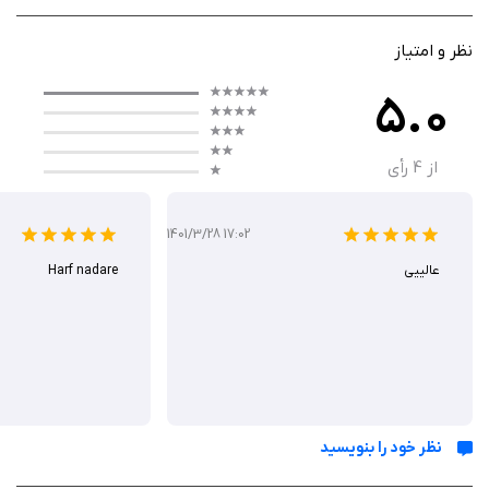
است. این برنامه برای کاربرانی که می‌خواهند تصاویر تمیز بسازند، ایده‌آل است.
کاربرد اصلی‌اش در ایجاد تصاویر PNG شفاف برای فروش آنلاین، پست‌های
نظر و امتیاز
اینستاگرام یا طراحی است؛ از فروشندگان Etsy برای محصولات تا کاربران عادی
5.0
برای خاطره‌سازی.
از
4
رأی
چگونه کار می کند؟
1401/3/28 17:02
عملکرد Magic Eraser سریع و intuitive است؛ عکس را انتخاب کنید، با ابزار
عالییی
Harf nadare
brush یا target، پس‌زمینه را پاک کنید و AI بقیه کار را انجام می‌دهد، طوری که
لبه‌ها طبیعی بمانند. رابط کاربری ساده اجازه می‌دهد پس‌زمینه جدید اضافه
کنید یا خروجی را به PNG یا JPG ذخیره نمایید، با گزینه‌های collage و
shadows. به‌روزرسانی‌های منظم دقت AI را در عکس‌های پیچیده بهبود
می‌بخشد، بدون مصرف باتری زیاد.
نظر خود را بنویسید
ویژگی‌ ها