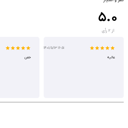
5.0
از
2
رأی
1401/5/13 16:51
عالیه
خفن