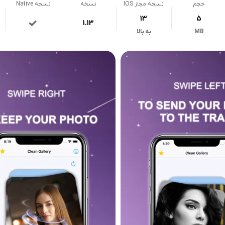
حجم
نسخه مجاز IOS
نسخه
نسخه Native
13
5
1.13
MB
به بالا