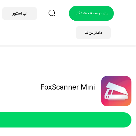
پنل توسعه دهندگان
اپ استور
داغترین‌ها
FoxScanner Mini