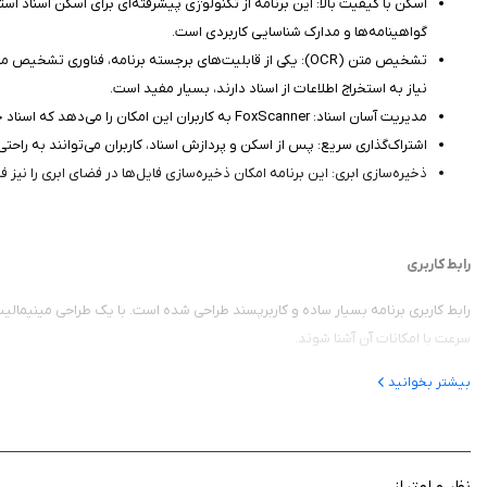
اسکن با کیفیت بالا: این برنامه از تکنولوژی پیشرفته‌ای برای اسکن اسناد است
گواهینامه‌ها و مدارک شناسایی کاربردی است.
نیاز به استخراج اطلاعات از اسناد دارند، بسیار مفید است.
مدیریت آسان اسناد: FoxScanner به کاربران این امکان را می‌دهد که اسناد خود را به راحتی سازماندهی کنند. کاربران می‌توانند پوشه‌ها ایجاد کرده و فایل‌های خود را دسته‌بندی کنند تا دسترسی به آن‌ها آسان‌تر شود.
اشتراک‌گذاری سریع: پس از اسکن و پردازش اسناد، کاربران می‌توانند به راحتی
ذخیره‌سازی ابری: این برنامه امکان ذخیره‌سازی فایل‌ها در فضای ابری را نیز
رابط کاربری
رابط کاربری برنامه بسیار ساده و کاربرپسند طراحی شده است. با یک طراحی مینیمالیس
سرعت با امکانات آن آشنا شوند.
بیشتر بخوانید
برنامه FoxScanner یک اپلیکیشن قدرتمند برای هر کسی است که نیاز ب
ابزارهای مشابه پیدا کند. اگر شما نیز به دنبال یک برنامه موثر برای اسکن و مدیریت ا
نظر و امتیاز