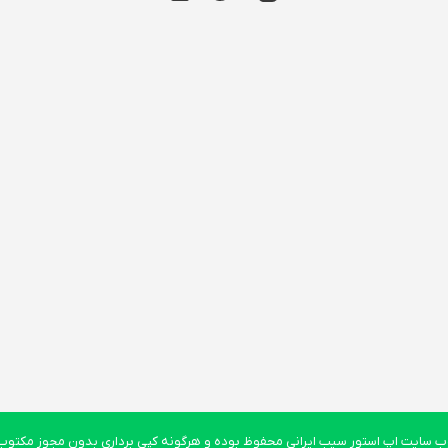
 سایت اپ استور سیب ایرانی محفوظ بوده و هرگونه کپی برداری بدون مجوز مکتوب پ