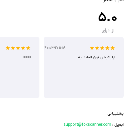
5.0
از
2
رأی
1400/3/20 11:59
اپلیکیشن فوق العاده ایه
👌🏻👌🏻
پشتیبانی
ایمیل :
support@foxscanner.com