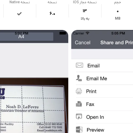
حجم
نسخه مجاز IOS
نسخه
نسخه Native
13
0
6.0
MB
به بالا