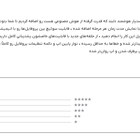
 دستیار هوشمند دلبند که قدرت گرفته از هوش مصنوعی هست رو اضافه کردیم تا شما بتون
ی‌های پوشیدنی، امکان نظارت لحظه‌ای بر وضعیت و موقعیت افراد را فراهم می‌کند. ا
 نمایش مدت زمان هر مرحله اضافه شده • قابلیت سوئیچ بین پروفایل‌ها رو با انیمیشن‌ها
یل این کار را انجام دهید • از حلقه‌های جدید با قابلیت‌های خاصشون پشتیبانی کامل دا
لی پایدارتر شده و خطاها به حداقل رسیده • نوار پایین اپ و دکمه تنظیمات پروفایل رو کاملاً
ن برطرف شدن و اپ روان‌تر شده