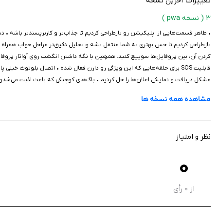
تغییرات آخرین نسخه
3
( نسخه pwa )
• ظاهر قسمت‌هایی از اپلیکیشن رو بازطراحی کردیم تا جذاب‌تر و کاربرپسندتر باشه •
دل‌بند یک اپلیکیشن هوشمند در حوزه سلامت و مراقبت است که با استفاده از فناور
بازطراحی کردیم تا حس بهتری به شما منتقل بشه و تحلیل دقیق‌تر مراحل خواب همراه با
اعضای خانواده داشته باشد. این برنامه را از سیب ایرانی دانلود نمایید.
کردن آن، بین پروفایل‌ها سوییچ کنید. همچنین با نگه داشتن انگشت روی آواتار پروفا
قابلیت SOS برای حلقه‌هایی که این ویژگی رو دارن فعال شده • اتصال بلوتوث خی
مشکل دریافت و نمایش اعلان‌ها را حل کردیم • باگ‌های کوچیکی که باعث اذیت می‌شد
مشاهده همه نسخه ها
نظر و امتیاز
0
از
0
رأی