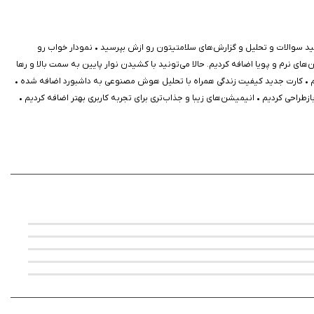
ید سوالات و تحلیل و گزارش‌های سلامتیتون رو ازش بپرسید • نمودار خواب رو
ین برنامه می‌تواند نقش مهمی در افزایش امنیت، آرامش و مدیریت بهتر سلامت
ی نرم و پویا اضافه کردیم. حالا می‌تونید با کشیدن نوار پایین به سمت بالا و رها
ریم • کارت جدید کیفیت زندگی همراه با تحلیل هوش مصنوعی به داشبورد اضافه شده •
 بازطراحی کردیم • انیمیشن‌های زیبا و جذاب‌تری برای تجربه کاربری بهتر اضافه کردیم •