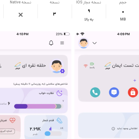
حجم
نسخه مجاز IOS
نسخه
نسخه Native
9
0
3
MB
به بالا