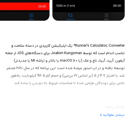
Runner's Calculator, Converter* یک اپلیکیشن کاربردی در دسته سلامت و
تناسب اندام است که توسط Joakim Kungsman برای دستگاه‌های iOS، از جمله
آیفون، آیپد، آیپاد تاچ و مک (با macOS 11.0 یا بالاتر و تراشه M1 یا جدیدتر)
توسعه یافته و در اپ استور عرضه شده است. این برنامه که در سال 2020 منتشر
شد، با امتیاز 4.7 از 5 (بر اساس 31 بررسی) و حجم کم 916.5 کیلوبایت، به‌طور
خاص برای دوندگان طراحی شده تا محاسبات مربوط به دویدن را ساده کند.
هدف برنامه
بیشتر بخوانید
هدف برنامه کمک به دوندگان برای محاسبه و تبدیل سریع معیارهای کلیدی
مانند زمان، مسافت، سرعت و پیس (Pace) است. این اپلیکیشن با ارائه ابزارهای