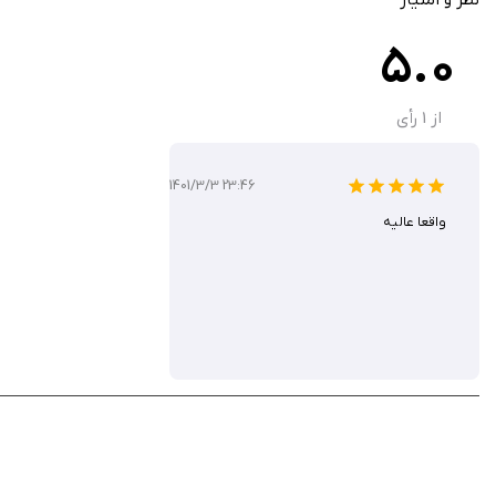
مزایای برنامه
5.0
مینیمالیستی و کاربرد آسان، کاربر را از درگیری با منوهای پیچیده دور می‌کند و تجربه‌
از
1
رأی
همچنین، قابل تنظیم بودن تایمرها باعث می‌شود تا کاربر بتواند دقیقاً تمرینی متنا
1401/3/3 23:46
واقعا عالیه
برنامه BreatheIn: Calm Breathing یکی از بهترین اپلی
جسمانی خود است. این برنامه در اپ استور ۲ دلار است اما در سیب ایرانی رایگان است.