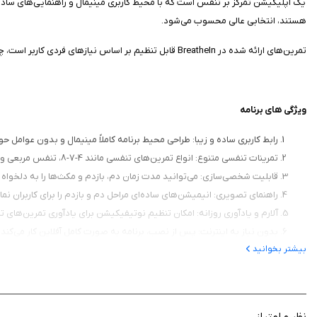
یک اپلیکیشن تمرکز بر تنفس است که با محیط کاربری مینیمال و راهنمایی‌های ساده، 
هستند، انتخابی عالی محسوب می‌شود.
تمرین‌های ارائه شده در BreatheIn قابل تنظیم بر اساس نیازهای فردی کاربر است، چه برای خواب بهتر، چه برای کنترل اضطراب یا تمرکز بیشتر.
ویژگی‌ های برنامه
رابط کاربری ساده و زیبا: طراحی محیط برنامه کاملاً مینیمال و بدون عوامل ح
تمرینات تنفسی متنوع: انواع تمرین‌های تنفسی مانند 4-7-8، تنفس مربعی و تنفس عمیق در دسترس کاربران قرار دارد.
قابلیت شخصی‌سازی: می‌توانید مدت زمان دم، بازدم و مکث‌ها را به دلخواه 
راهنمای تصویری: انیمیشن‌های ساده‌ای مراحل دم و بازدم را برای کاربران ن
آلارم و یادآوری روزانه: امکان تنظیم نوتیفیکیشن برای یادآوری تمرین‌های 
بدون نیاز به اینترنت: پس از نصب، برنامه به صورت کامل آفلاین کار می‌کند.
بیشتر بخوانید
تمرینات سریع: بیشتر تمرینات تنها چند دقیقه زمان می‌برند و برای مشغله‌ه
بدون تبلیغات آزاردهنده: نسخه‌ی رایگان و نسخه‌ی پریمیوم هر دو فاقد تب
نظر و امتیاز