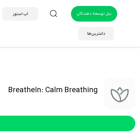
پنل توسعه دهندگان
اپ استور
داغترین‌ها
BreatheIn: Calm Breathing