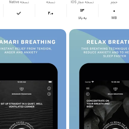
حجم
نسخه مجاز IOS
نسخه
نسخه Native
13
0
2.0
MB
به بالا