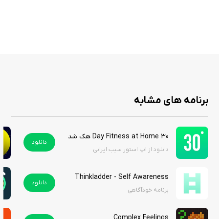
امتیازدهی Mental Fitness و چارت‌های پیشرفت برای پیگیری روزانه
امکان پرسیدن سؤال در اپ و دسترسی به جامعه مدیتیشن
توضیحات علمی تکنیک‌ها و کاربردشان در زندگی روزمره
چالش‌های روزانه برای تبدیل مدیتیشن به سبک زندگی
بیش از ۲۵ تکنیک مثل Self-Inquiry، Cancel-Cancel و Actualism
محتوای اضافی مثل پادکست، کتاب‌های پیشنهادی و retreats
همگام‌سازی iCloud برای جلسات بین دستگاه‌ها
برنامه های مشابه
FitMind: Mental Fitness نه تنها یک اپ مدیتیشن است، بلکه کلیدی برای ذهن
30 Day Fitness at Home هک شده
قدرتمند، که با هر جلسه، تمرکز و شادی‌تان را چند برابر می‌کند. اگر به دنبال
دانلود
دانلود از اپ استور سیب ایرانی
رویکرد علمی برای آرامش هستید، این برنامه زندگی‌تان را دگرگون می‌نماید. این
برنامه را از سیب ایرانی دانلود کنید.
Thinkladder - Self Awareness
دانلود
برنامه خودآگاهی
Complex Feelings