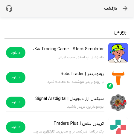
بازگشت
بورس
Trading Game - Stock Simulator هک شده
دانلود
دانلود از اپ استور سیب ایرانی
روبوتریدر | RoboTrader
دانلود
با روبوتریدر هوشمندانه معامله کنید
سیگنال ارز دیجیتال | Signal Arzdigital
دانلود
پرسودترین تریدر باشید
تریدرز پلاس | Traders Plus
دانلود
یک برنامه قدرتمند برای مدیریت کارگزاری های خود