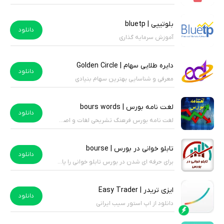
بلوتیپی | bluetp
دانلود
آموزش سرمایه گذاری
دایره طلایی سهام | Golden Circle
دانلود
معرفی و شناسایی بهترین سهام بنیادی
لغت نامه بورس | bours words
دانلود
لغت نامه بورس فرهنگ تشریحی لغات و اصطلاحات بازار سرمایه
تابلو خوانی در بورس | bourse
دانلود
برای حرفه ای شدن در بورس تابلو خوانی را یاد بگیرید.
ایزی تریدر | Easy Trader
دانلود
دانلود از اپ استور سیب ایرانی