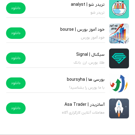
تریدر شو | analyst
دانلود
تریدر شو
خود آموز بورس | bourse
دانلود
خود آموز بورس
سیگنال | Signal
دانلود
طلا، بورس، ارز، بانک
بورسی ها | boursyha
دانلود
با ما بورس را بشناسید!
آساتریدر | Asa Trader
دانلود
معاملات آنلاین کارگزاری آگاه