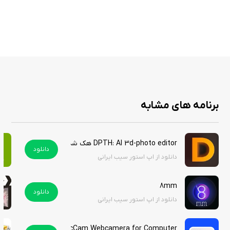
زیرنویس با افکت‌های ویژه ASS/SSA/SUP، مشابه پخش‌کننده‌های
دسکتاپ.
رمزگذاری پوشه‌ها برای حفاظت از حریم خصوصی.
ژست‌های کنترلی برای تنظیم حجم، روشنایی و موقعیت پخش.
شتاب‌دهی سخت‌افزاری و HDR Tone Mapping برای نمایش بهتر.
برنامه های مشابه
zFuse با پشتیبانی گسترده از فرمت‌ها، قابلیت‌های شبکه‌ای و طراحی سبک، یک
پخش‌کننده چندرسانه‌ای قدرتمند و کاربردی برای آیفون است. این اپلیکیشن
برای پخش مستقیم فایل‌ها از سرور یا دستگاه و تجربه‌ای بدون نیاز به تبدیل
DPTH: AI 3d-photo editor هک شده
فرمت ایده‌آل است. این برنامه را از سیب ایرانی دانلود کنید.
دانلود
دانلود از اپ استور سیب ایرانی
8mm
دانلود
دانلود از اپ استور سیب ایرانی
EpocCam Webcamera for Computer