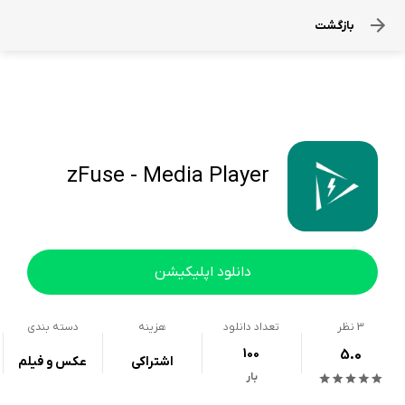
بازگشت
zFuse - Media Player
دانلود اپلیکیشن
3
نظر
تعداد دانلود
هزینه
دسته بندی
100
5.0
اشتراکی
عکس و فیلم
بار