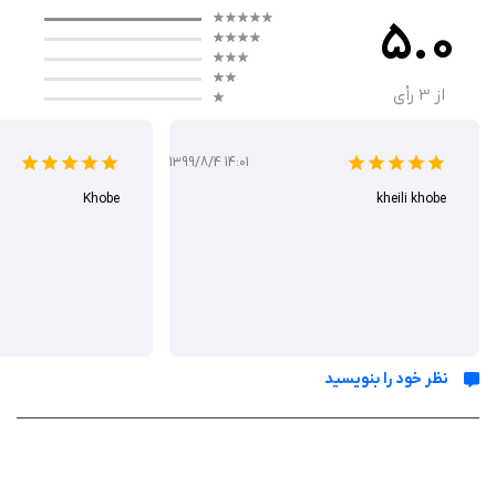
5.0
نحوه کار با برنامه
zFuse با رابط کاربری مینیمال، امکان پخش فایل‌ها را از حافظه دستگاه یا از
از
3
رأی
طریق پروتکل‌هایی مانند SMB، WebDAV و DLNA فراهم می‌کند. کاربران
می‌توانند ویدیوها را بدون تبدیل فرمت پخش کنند و از زیرنویس‌هایی با
1399/8/4 14:01
افکت‌های ویژه مانند ASS/SSA لذت ببرند. قابلیت‌های شبکه‌ای مانند پخش
kheili khobe
Khobe
مستقیم از سرورهای خانگی و دانلود فایل‌ها با چند کلیک، استفاده را ساده‌تر
کرده‌اند. کنترل با ژست‌های حرکتی، مانند تنظیم روشنایی یا حجم صدا، تجربه‌ای
بصری ارائه می‌دهد.
ویژگی‌ ها
نظر خود را بنویسید
پشتیبانی از فرمت‌های ویدیویی: MP4، MKV، AVI، WMV، FLV، RMVB و
غیره.
پشتیبانی از فرمت‌های صوتی: MP3، WAV، WMA، FLAC، APE.
پخش مستقیم از شبکه با پروتکل‌های SMB، WebDAV، FTP و DLNA.