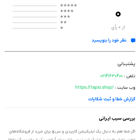
0
کارکرد
از
0
رأی
عملکرد تپسی‌شاپ بسیار سرراست طراحی شده است. بعد از نصب و تکمیل
نظر خود را بنویسید
پروفایل، آدرس خود را ثبت می‌کنید و از میان فروشگاه‌های فعال، گزینه
دلخواه‌تان را انتخاب می‌کنید. کالاها را به سبد خرید اضافه می‌کنید، زمان تحویل
را مشخص کرده و پرداخت را انجام می‌دهید. سفارش شما توسط فروشگاه آماده
پشتیبانی
شده و با همکاری الوپیک، کمتر از دو ساعت به دست‌تان می‌رسد.
تلفن :
02141630400
وب سایت :
https://tapsi.shop/
ویژگی‌ ها
گزارش خطا و ثبت شکایات
دسترسی به بیش از پانصد هزار کالا در دسته‌بندی‌های متنوع
ارسال رایگان تمامی سفارش‌ها در شهر تهران
بررسی سیب ایرانی
تحویل سریع زیر دو ساعت با پیک
امکان خرید اعتباری و اقساطی از طریق تارا، اوزون کارت و ازکی وام
اگر شما هم به دنبال یک اپلیکیشن کاربردی و سریع برای خرید از فروشگاه‌های
امکان انتخاب زمان تحویل متناسب با برنامه شما
معتبر تهران هستید، اپلیکیشن تپسی شاپ برای آیفون یکی از بهترین گزینه‌ها