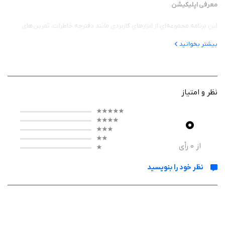
معرفی اپلیکیشن
این برنامه مجموعه‌ای از ابزارهای کاربردی مانند دفترچه خاطرات، تمرین‌های
ذهن‌آگاهی، مدیتیشن، پیگیری عادت‌ها و تمرین‌های تنفسی را در یک محیط زیبا
بیشتر بخوانید
و ساده در اختیار شما قرار می‌دهد.Stoic. برای افرادی که به دنبال کاهش
استرس، افزایش خودآگاهی، مدیریت احساسات یا ایجاد یک سبک زندگی
متعادل‌تر هستند، گزینه‌ای ارزشمند محسوب می‌شود.
نظر و امتیاز
0
عملکرد برنامه
در Stoic. می‌توانید هر روز افکار، احساسات و اتفاقات مهم زندگی خود را در یک
از
0
رأی
دفترچه دیجیتال ثبت کنید. برنامه با پرسش‌های هدفمند و تمرین‌های روزانه،
نظر خود را بنویسید
شما را تشویق می‌کند تا درباره احساسات، اهداف و تجربیات خود تأمل کنید و
ذهنی آگاه‌تر داشته باشید.
علاوه بر ژورنال‌نویسی، این اپلیکیشن امکاناتی مانند تمرین‌های تنفس،
مدیتیشن، جملات انگیزشی، پیگیری عادت‌ها، ثبت وضعیت روحی (Mood