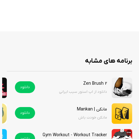
Tracking) و تمرین‌های مبتنی بر فلسفه رواقی را ارائه می‌دهد. همچنین
می‌توانید اهداف شخصی تعیین کنید، روند پیشرفت خود را مشاهده کنید و با
یادآورهای هوشمند، انجام تمرین‌های روزانه را به یک عادت پایدار تبدیل کنید.
Stoic. از همگام‌سازی با Apple Health نیز پشتیبانی می‌کند و در برخی بخش‌ها
امکان شخصی‌سازی محیط برنامه، افزودن تصاویر به یادداشت‌ها و محافظت از
اطلاعات با رمز عبور را در اختیار کاربران قرار می‌دهد.
برنامه های مشابه
ویژگی‌ های برنامه
Zen Brush 2
دفترچه خاطرات دیجیتال برای ثبت افکار و احساسات
دانلود
دانلود از اپ استور سیب ایرانی
ثبت و تحلیل وضعیت روحی (Mood Tracker)
تمرین‌های ذهن‌آگاهی و مدیتیشن هدایت‌شده
مانکن | Mankan
تمرین‌های تنفسی برای کاهش استرس و افزایش آرامش
دانلود
مانکن خودت باش
جملات الهام‌بخش و تمرین‌های مبتنی بر فلسفه رواقی
پیگیری عادت‌های روزانه و اهداف شخصی
یادآورهای هوشمند برای حفظ برنامه روزانه
Gym Workout - Workout Tracker
دانلود