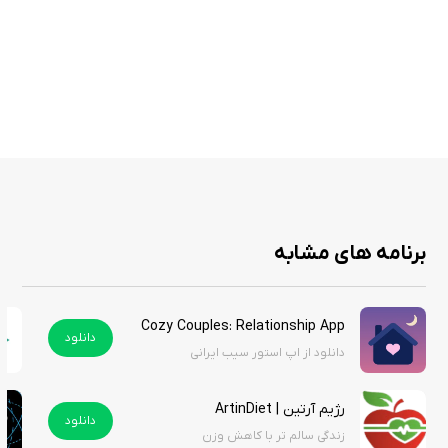
پیام‌های پنهان صوتی و تصویری: فایل‌های صوتی و تصویری با تأکیدات
مثبت که مستقیماً ضمیر ناخودآگاه را هدف قرار می‌دهند.
تنوع موضوعی: پشتیبانی از اهداف مختلف مانند افزایش اعتماد به نفس،
جذب ثروت، کاهش وزن و بهبود روابط.
استفاده در خواب: امکان پخش فایل‌های صوتی در حالت خواب برای
تأثیرگذاری عمیق‌تر بر ضمیر ناخودآگاه.
شتاب‌دهنده‌های ذهنی: ابزارهای مکمل مانند آلبوم شتاب‌دهنده برای
تقویت اثربخشی پیام‌ها.
آموزش‌های رایگان: ارائه مقالات و کتاب‌های الکترونیکی برای یادگیری
برنامه های مشابه
تکنیک‌های برنامه‌ریزی ذهن.
پشتیبانی فعال: ارتباط مستقیم با تیم پشتیبانی از طریق تلگرام برای
راهنمایی و پاسخ به سوالات.
Cozy Couples: Relationship App هک شده
دانلود
رابط کاربری ساده: طراحی کاربرپسند برای دسترسی آسان به فایل‌ها و تنظیمات
دانلود از اپ استور سیب ایرانی
برنامه.
تمرین هواوپونوپونو: فایل صوتی رایگان برای پاکسازی باورهای مخرب با
رژیم آرتین | ArtinDiet
دانلود
ارزش 400 هزار تومان.
زندگی سالم تر با کاهش وزن