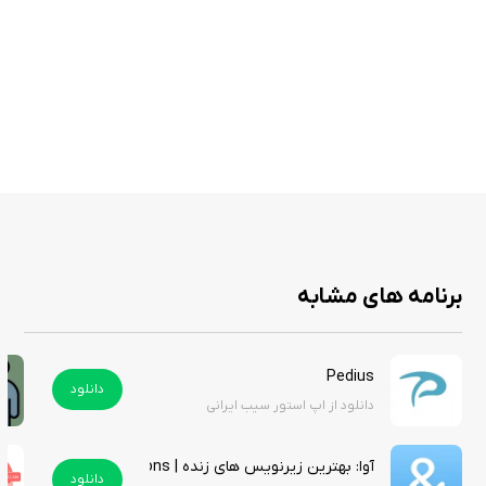
پاسخ‌ها، از فناوری متن به گفتار (Text-to-Speech) برای مکالمه استفاده کنند.
ویژگی‌ های برنامه
زیرنویس زنده مکالمات تلفنی و پیام‌های صوتی با دقت بالا (حدود ۹۵٪)
پشتیبانی از تماس‌های ورودی و خروجی با استفاده از شماره تلفن موجود
تماس‌های اپلیکیشن به اپلیکیشن رایگان برای افراد شنوا با امکان مشاهده
زیرنویس
پشتیبانی از تماس‌های اضطراری (E911 در آمریکا) با مکان‌یابی خودکار
ذخیره‌سازی امن رونوشت‌های مکالمه روی دستگاه با امکان جستجوی کلمات
برنامه های مشابه
کلیدی
رابط کاربری قابل تنظیم با حالت‌های پرکنتراست، تم‌های روشن/تیره و فونت
بزرگ
Pedius
دانلود
پشتیبانی از بیش از ۱۰۰ زبان برای تماس‌های بین‌المللی
دانلود از اپ استور سیب ایرانی
قابلیت متن به گفتار با چندین پروفایل صوتی (مرد و زن)
خدمات رایگان برای کاربران واجد شرایط در آمریکا از طریق برنامه TRS فدرال
آوا: بهترین زیرنویس های زنده | Ava: Best Live Captions
دانلود
پشتیبانی ۲۴ ساعته از طریق ایمیل (contact@rogervoice.com) و FAQ در