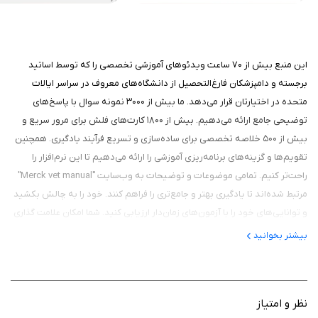
این منبع بیش از ۷۰ ساعت ویدئوهای آموزشی تخصصی را که توسط اساتید
برجسته و دامپزشکان فارغ‌التحصیل از دانشگاه‌های معروف در سراسر ایالات
متحده در اختیارتان قرار می‌دهد. ما بیش از ۳۰۰۰ نمونه سوال با پاسخ‌های
توضیحی جامع ارائه می‌دهیم. بیش از ۱۸۰۰ کارت‌های فلش برای مرور سریع و
بیش از ۵۰۰ خلاصه تخصصی برای ساده‌سازی و تسریع فرآیند یادگیری. همچنین
تقویم‌ها و گزینه‌های برنامه‌ریزی آموزشی را ارائه می‌دهیم تا این نرم‌افزار را
راحت‌تر کنیم. تمامی موضوعات و توضیحات به وب‌سایت "Merck vet manual"
مرتبط شده‌اند تا یادگیری بهتر و جامع‌تری را فراهم کنند. خود را به چالش بکشید
و توانایی‌های خود را با آزمون‌های زمان‌دار ارزیابی کنید. شما امکان علامت گذاری
سوالات برای مرور را دارید. امکان مشاهده روند پیشرفت‌تان فراهم است.
بیشتر بخوانید
نظر و امتیاز