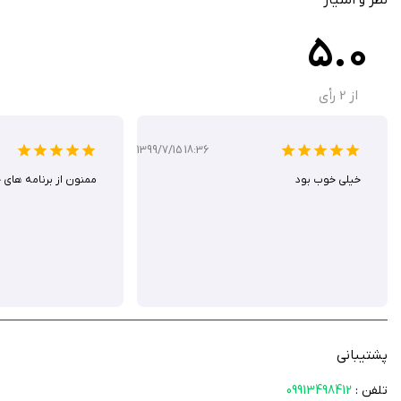
تغییر اندازه قلم: تنظیم اندازه متن برای راحتی مطالعه کاربران.
5.0
ناوبری آسان: حرکت بین مقالات بعدی و قبلی با یک کلیک.
عملکرد آفلاین: دسترسی به مقالات بدون نیاز به اینترنت.
از
2
رأی
روانشناس کودک یک اپلیکیشن آموزشی ارزشمند است که با ارائه مقالات تخصصی و امکان
1399/7/15 18:36
کودکان کمک می‌کند. این برنامه برای والدینی که به دنبال راهکارهای علمی و عملی برا
خیلی خوب بود
ممنون از برنامه های
کد شامد:
1-1-743518-63-0-37
پشتیبانی
تلفن :
09913498412