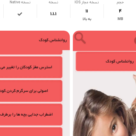
حجم
نسخه مجاز IOS
نسخه
نسخه Native
11
4
1.1.1
MB
به بالا