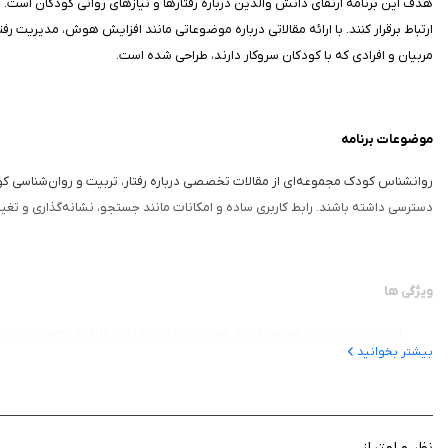
هدف این برنامه ارتقای دانش والدین درباره رفتارها و نیازهای روانی کودکان است. 
ارتباط برقرار کنند. با ارائه مقالاتی درباره موضوعاتی مانند افزایش هوش، مدیریت
مربیان و افرادی که با کودکان سروکار دارند، طراحی شده است.
موضوعات برنامه
روانشناس کودک مجموعه‌ای از مقالات تخصصی درباره رفتار، تربیت و روان‌شناسی کودکا
دسترسی داشته باشند. رابط کاربری ساده و امکانات مانند جستجو، نشانه‌گذاری و تغییر ا
ویژگی‌ ها
مقالات تخصصی: مجموعه‌ای از موضوعات متنوع مانند افزایش هوش، مدیری
بیشتر بخوانید
نشانه‌گذاری مطالعه: ذخیره آخرین نقطه مطالعه برای ادامه در ورود بعدی.
لیست علاقمندی‌ها: افزودن مقالات مورد علاقه به فهرست شخصی برای دست
جستجوی پیشرفته: یافتن مقالات با جستجوی کلمات کلیدی در کل بانک داده
اشتراک‌گذاری محتوا: امکان ارسال مقالات از طریق پیام‌رسان‌ها یا شبکه‌های ا
نظر و امتیاز