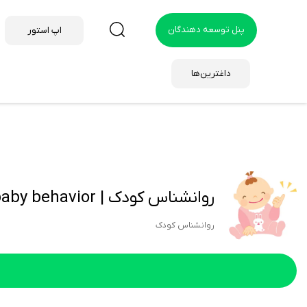
پنل توسعه دهندگان
اپ استور
داغترین‌ها
روانشناس کودک | baby behavior
روانشناس کودک