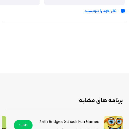
ببرند.
نظر خود را بنویسید
موسیقی متن و صداگذاری بازی به خوبی با جو بازی هماهنگ است و
تجربه‌ای دلنشین را برای بازیکنان به ارمغان می‌آورد.
والدین می‌توانند با خیال راحت اجازه بازی را به فرزندان خود بدهند، زیرا این
بازی فاقد تبلیغات و محتوای نامناسب است.
در نهایت، بازی Toca Blocks به عنوان یک بازی خلاقانه و آموزشی، به کودکان
این امکان را می‌دهد که دنیای خود را بسازند و از فرآیند خلاقیت لذت ببرند. این
بازی با ویژگی‌های منحصربه‌فرد خود، به یکی از گزینه‌های محبوب در میان
بازی‌های کودکانه تبدیل شده است و به تقویت مهارت‌های تفکر و خلاقیت در
کودکان کمک می‌کند. هزینه این بازی در اپ استور ۵ دلار است اما شما می‌توانید
آن را از سیب ایرانی به صورت رایگان دریافت کنید.
برنامه های مشابه
Math Bridges School: Fun Games
دانلود