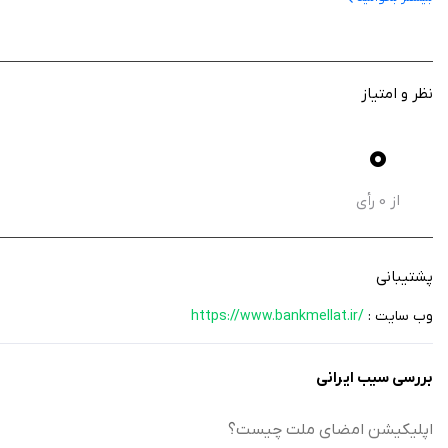
صدور گواهی قانونی امضای دیجیتال برای کاربران
انجام امور بانکی به‌صورت کاملاً آنلاین
نصب و راه‌اندازی ساده بدون پیچیدگی
نظر و امتیاز
سرعت بالا در پردازش و تأیید اطلاعات هویت
یاستفاده از فناوری هوش مصنوعی برای تشخیص چهره
0
افزایش امنیت در ارائه خدمات بانکی
کاهش چشمگیر نیاز به مراجعات حضوری
از
0
رأی
اپلیکیشن امضای ملت یک راهکار مدرن و کاربردی برای انجام خدمات بانکی به‌صورت غی
پشتیبانی
صرفه‌جویی زمان و افزایش بهره‌وری داشته باشد. شما می‌توانید آن را از سیب ایرانی 
وب سایت :
https://www.bankmellat.ir/
بررسی سیب ایرانی
اپلیکیشن امضای ملت چیست؟