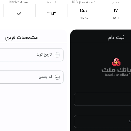
حجم
نسخه مجاز IOS
نسخه
نسخه Native
15.0
17
2.1.3
MB
به بالا