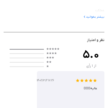
عملکرد
بیشتر بخوانید
عملکرد این اپلیکیشن بسیار جامع است و شامل مدیریت حساب، کارت و
تسهیلات، پرداخت قبوض، خرید شارژ و مشاهده سوابق تراکنش‌ها می‌شود.
همچنین امکاناتی مانند شعبه‌یاب، محاسبه شبا و فعال‌سازی رمز پویا برای امنیت
بیشتر ارائه شده است. رابط کاربری ساده و منظم باعث می‌شود حتی کاربران
نظر و امتیاز
مبتدی هم بتوانند به راحتی عملیات بانکی خود را انجام دهند و از امکانات
5.0
پیشرفته آن بهره‌مند شوند. با اتصال به اینترنت، اپلیکیشن به‌روزرسانی می‌شود
و همیشه اطلاعات دقیق و جدید حساب‌ها را در اختیار شما قرار می‌دهد.
از
1
رأی
ویژگی‌ ها
1402/3/2 17:26
عالیه👌🏻👌🏻
دریافت مانده حساب و گردش 100 تراکنش اخیر
انتقال وجه به حساب خود، دیگران، کارت و شبا
پرداخت تسهیلات شخصی و بین‌بانکی
مدیریت کارت‌ها و فعال‌سازی رمز پویا