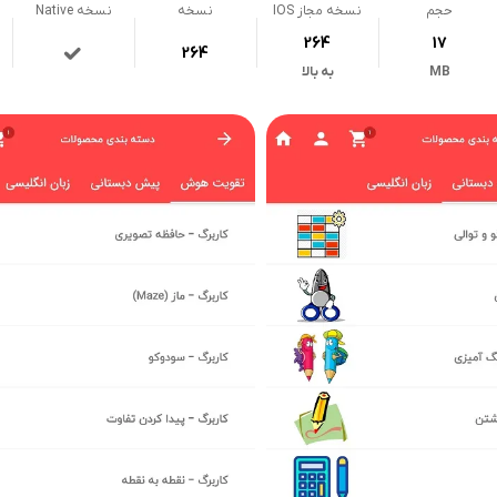
حجم
نسخه مجاز IOS
نسخه
نسخه Native
264
17
264
MB
به بالا