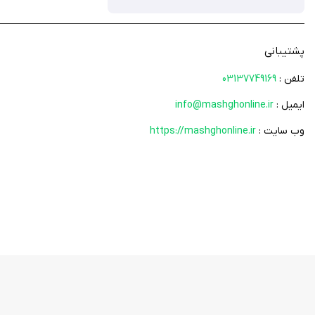
• انواع کاربرگ های پیدا کردن تفاوت
پشتیبانی
تلفن :
03137749169
ایمیل :
info@mashghonline.ir
• پیش دبستانی
وب سایت :
https://mashghonline.ir
• کاربرگ های نقاشی و رنگ آمیزی
• کاربرگ های دست ورزی (قیچی کاری و کار دستی)
• کاربرگ های آموزش ریاضی
• کاربرگ های آموزش و تمرین الگو و توالی
• کاربرگ های مهارت های پیش از نوشتن (تقویت دست)