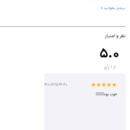
بیشتر بخوانید
• فلش کارت های زبان انگلیسی
نظر و امتیاز
5.0
• کاربرگ های هوش
از
1
رأی
• کاربرگ های حافظه تصویری کودک (تقویت هوش)
1400/3/5 23:40
• کاربرگ های سودوکو
خوب بود👍🏻👍🏻
• انواع کاربرگ های ماز (مارپیچ)
• انواع کاربرگ های پیدا کردن شباهت